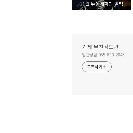
11월 수업계획과 알림
거제 무천검도관
입관상담 055-633-2045
구독하기