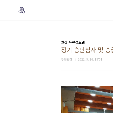
본문 바로가기
월간 무천검도관
정기 승단심사 및 승
무천관장
2021. 9. 16. 15:01