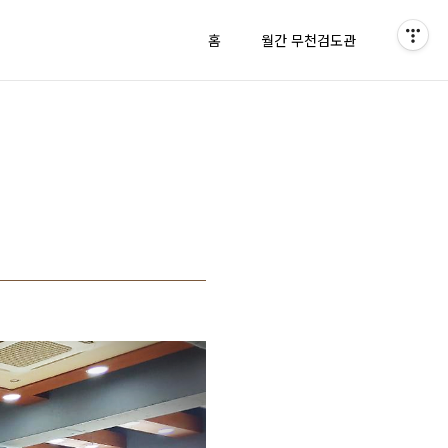
홈
월간 무천검도관