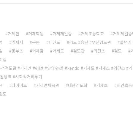
거제만
거제학원
거제제일중
거제초등학교
거제제일중
럽
거제시
운동
태권도
검도 #승단 #무천검도관
줄넘기
원
동부초
거제맘
거제도
검도관
외간초
검도
이집
무천검도관 #거제면 #剣道 #少年剣道 #kendo #거제도 #거제초 #외간초 #
생활방역 #사회적거리두기
관
다이어트
거제면체육관
대한검도회
거제초
외간초등
권도