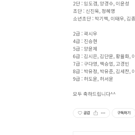
2단 : 임도겸, 양경수, 이윤성
초단 : 신진욱, 정혜명
소년초단 : 박기백, 이태우, 김
2급 : 곽시우
4급 : 진승현
5급 : 양윤제
6급 : 김시은, 김단윤, 황율화,
7급 : 구다영, 백승엽, 고경빈
8급 : 박유정, 박유준, 김세찬,
9급 : 허도윤, 허서윤
모두 축하드립니다^^
공감
구독하기