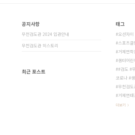
공지사항
태그
무천검도관 2024 입관안내
오션자이
스포츠클
무천검도관 히스토리
거제면학
샘터어린
#검도 #
최근 포스트
코로나 #
무천검도
거제면태
더보기