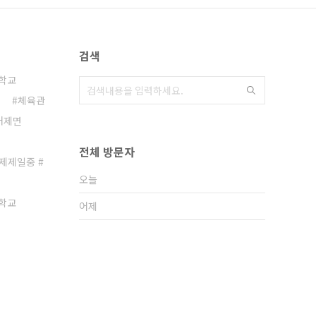
검색
학교
체육관
거제면
전체 방문자
거제제일중 #
오늘
학교
어제