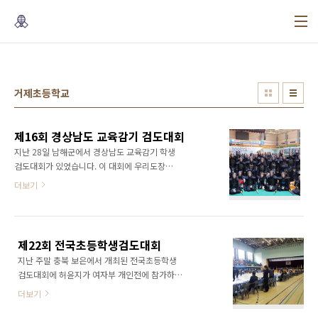
본문 바로가기
거제초등학교
제16회 경상남도 교육감기 검도대회
지난 28일 남해군에서 경상남도 교육감기 학생
검도대회가 있었습니다. 이 대회에 우리도장은
40여명 규모의 선수단으로 참가하였습니다. 입
더보기
상이 목적이 아닌 즐거운 검도를 목표로 우리아
이들은 즐거운 하루를 보냈으며, 대규모 선수단
인 만큼 안전에 모든것을 투자한 대회 참가였습
니다. 교육감기 성적은 아래와 같습니다. 초등부
제22회 전국초등학생검도대회
개인전 3-4학년부 3위 원유정 5-6학년부 준우승
지난 주말 충북 보은에서 개최된 전국초등학생
이윤성 중등부 개인전 준우승 신명성 여중부 개
검도대회에 허윤지가 여자부 개인전에 참가하고
인전 준우승 이다은 고등부 개인전 우승 배재용
왔습니다. 같이 개최되는 시도대항 초등학생 검
초등부 단체 3위 곽대훈 ,김종근,박민혁,김종석,
더보기
도대회에는 윤성이도 참가했는데요. 윤지는 여
이윤성 중등부 단체 우승 김건우, 김연우, 신명성
자부 개인전 3위, 윤성이는 시도대항전 3위, 개