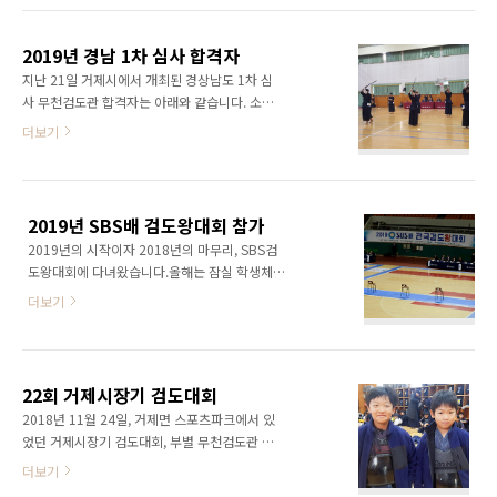
고등부 단체 우승 배재성, 윤도경, 배재용 우수지
인전은 5차전에서 패하여, 입상에는 실패하였습
도자상 - 김형규(3년연속)
니다. 윤지가 전국대회 개인 입상은 처음 인것 같
2019년 경남 1차 심사 합격자
은데, 이제 5학년이니 더 많이 발전할것이라 생
지난 21일 거제시에서 개최된 경상남도 1차 심
각해봅니다. 시합영상
사 무천검도관 합격자는 아래와 같습니다. 소년
https://www.youtube.com/watch?
초단 : 양경수 소년2단 : 서승우, 김건우, 김연우,
더보기
v=eFOu4PegTus
이채운, 신우진, 이도현, 채용주, 윤서준 모두 축
https://www.youtube.com/watch?
하드립니다.
v=NOYe_RHkWys
http://www.gnkumdo.org/board/list.php?
https://www.youtube.com/watch?
board=notice&mode=view&idx=1508&search=&searchstring=&page=
v=bhGPozWwwxQ
2019년 SBS배 검도왕대회 참가
::: 경상남도검도회 ::: ※ 2019년 제1차 승단 심
https://www.youtube.com/watch?
2019년의 시작이자 2018년의 마무리, SBS검
사 합격자 명단 ※합격비는 개인적으로 입금하
v=oP01L90i69k https:..
도왕대회에 다녀왔습니다.올해는 잠실 학생체육
지마시고, *꼭* 각 도장 관장님께서 취합하셔서
관에서 2월 20일부터 21일까지 개최되었구요,
4/29(월)까지 각 도장별로 입금해주시기바랍니
더보기
초등부, 중등부, 고등부, 여자부, 대학부, 일반부
다.※ 합격료 마감기일을 꼭 엄수 부탁드립니다.
각부 지역 대표 64명이 멋진 경기를 보여 주었습
경남은행 055-292-2796 (예금주:경남검도회)
니다.우리도장에서는 예비중 건우가 초등부 경
소년초단,초단 : 70,000원 , ..
남 대표로 선발되어 21일 경기에 참가하고 왔습
22회 거제시장기 검도대회
니다. 시작전 워밍업이 끝나고, 심판회의를 시작
2018년 11월 24일, 거제면 스포츠파크에서 있
합니다. 초등 2학년부터 수련한 건우의 초등부
었던 거제시장기 검도대회, 부별 무천검도관 선
마지막 시합입니다. 같이 거제초등학교로 출전
수들의 결과 입니다. 종목우승준우승3위유아부
더보기
한 선인검도관 홍준서입니다. 건우랑은 유치원
홍준우오연수김빛나초등 1학년부박이담곽대훈
부터 친구인데 SBS검도왕대회도 같이 나왔네