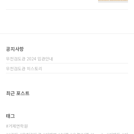
장, 관중석이 약간 부족했던것 빼면 주최측의 성
등부 저학년 준우승 김종석, 3위 박이담, 고학년
의와 준비가 느껴지는 좋은 경기장이었습니다.
준우승 김건우, 여중부 개인 3위 이수민, 중등부
경기장에서도 워밍업부터! 부상은 어린이들도
단체 우승 , 중등부 단체 3위 , 고등부 개인 3위
조심해야 됩니다. 개회식의 모습, 요즘 전국초등
배재용, 강윤정, 단체 3위 , ..
대회의 규모가 약간씩 커지고 있다는 느낌이라,
한국검도의 희망이 보이는것 같습니다. 주최에
서 제공한 점심식사. 시합을 시작합니다. 초능
력? -_-??? 3위에 입상한 무천관 5-6학년부 B팀
공지사항
고학년부 입상자 전체 무천검도관은 이번 시합
에서5-6학년부 개인전 3위 이채운여자부 개인
무천검도관 2024 입관안내
전 3위 박이룸5-6학년부 단체 3위 여자부 단체
2위의 성적을 거두었습니다.
무천검도관 히스토리
최근 포스트
태그
거제면학원