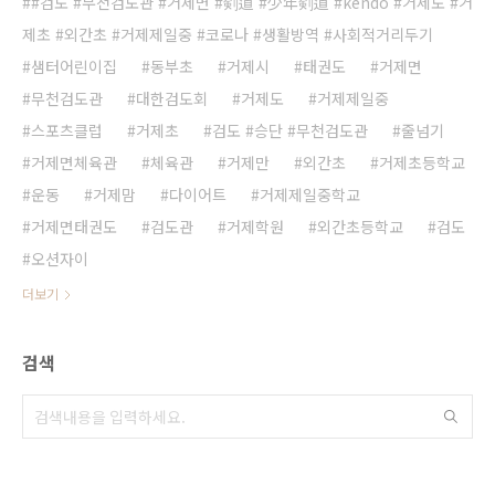
#검도 #무천검도관 #거제면 #剣道 #少年剣道 #kendo #거제도 #거
제초 #외간초 #거제제일중 #코로나 #생활방역 #사회적거리두기
샘터어린이집
동부초
거제시
태권도
거제면
무천검도관
대한검도회
거제도
거제제일중
스포츠클럽
거제초
검도 #승단 #무천검도관
줄넘기
거제면체육관
체육관
거제만
외간초
거제초등학교
운동
거제맘
다이어트
거제제일중학교
거제면태권도
검도관
거제학원
외간초등학교
검도
오션자이
더보기
검색