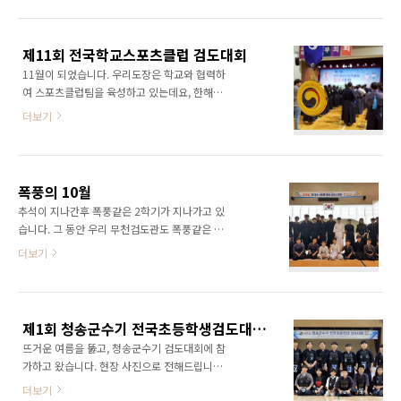
이태현초등 2학년부김종근박규진이태우초등 3
요. 운명같은 결승전 만남을 상상해 봅니다. 창원
학년부 이기현안신혁 초등 4학년부허윤지 김종
검풍관 박경옥 선생님 (8단, 2018년 세계선수권
민초등 5학년부 서승우김종석초등 6학년부김건
남자감독, 경남검도회 전무이사) 진해 선검당 8
제11회 전국학교스포츠클럽 검도대회
우 박이룸여자 초등부 여자 중등부이수민김은서
단 김호근 ..
11월이 되었습니다. 우리도장은 학교와 협력하
최진남자 중등부 박이준, 김태영여자부 일반 단
여 스포츠클럽팀을 육성하고 있는데요, 한해의
외자부 일반 유단자부 운7, 기3 의 토너먼트에서
결실을 맺기위한 11회 전국 학교스포츠클럽검
좋은 성적을 거두었는데요, 이번에 입상에 실패
더보기
도대회에 참가하기 위해 세종에 다녀왔습니다.
한 선수들은 아쉽겠지만, 올 겨울, 동계연습후 내
지역 스포츠클럽 검도대회 1위팀들이 결선을 위
년 봄을 기약하셔야겠습니다. 이번 시합을 마지
해 모였습니다.저희 도장은 경남 스포츠클럽대
막으로 무천검도관 18년도 시합시즌은 종료하
회에 남, 여 초등부, 남,여중등부를 우승시키며
고 겨울방학 준비에 들어갑니다. 그러고 보니 전
폭풍의 10월
전국대회에 네팀이 출전하게 되었습니다. 축제
체 단체사진을 한장도 못 찍었네요 ㅠ-ㅠ, ..
추석이 지나간후 폭풍같은 2학기가 지나가고 있
장 같은 분위기의 시합장입니다. 거제초등학교
습니다. 그 동안 우리 무천검도관도 폭풍같은 시
검도클럽은 여러번의 우승과 입상을 한적이 있
간을 보내고 있는데요.지난 10월 13일 거제면
더보기
는데요, 작년엔 출전 조차 하지 못했었습니다. 올
스포츠 파크에서 개최된 거제시 생활체육검도대
해는 심기일전하여 우승에 도전합니다. 여자 초
회에 27명의 선수가 출전 했었습니다. 단체사진
등부 3년 연속 우승을 차지한 외간초등학교 팀입
은 언제나 찍기 힘들어요 10월 20일은 힘든 날
니다. 안탑깝게, 예선리그를 통과하지 못한 거제
이었습니다. 서울 성남고 체육관에서 미르치과
초등학교팀 입니다. 6학년들은 너무 아쉬워 하지
제1회 청송군수기 전국초등학생검도대회 참가
기 여자선수권에 우리도장 이다은, 박이룸, 허윤
만, 다시 준비하여 내년을 노려보겠습..
뜨거운 여름을 뚫고, 청송군수기 검도대회에 참
지가 윤지어머님의 인솔로 출전하였고, 김해실
가하고 왔습니다. 현장 사진으로 전해드립니다
내체육관에서 개최된 경상남도 검도대회에 43
^^ 새벽출발은 언제나 피곤합니다. 오늘의 시합
명의 선수단을 꾸려 출전하였습니다. 입상은 초
더보기