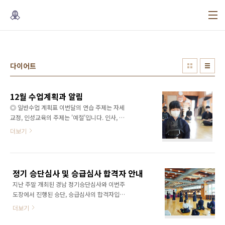
본문 바로가기
다이어트
12월 수업계획과 알림
◎ 일반수업 계획표 이번달의 연습 주제는 자세
교정, 인성교육의 주제는 '예절'입니다. 인사, 말
투, 행동등에 예절의 '모양'에 대한 교육의 필요
더보기
가 있다고 꾸준히 제기되어, 10월부터 도장에서
는 예절의'모양'에 대한 교육을 강화하며 12월까
지 꾸준히 이어나가고 있습니다. 12월에는 인사
하는 아이를 꾸준히 연습시키며, 다 른사람과 대
정기 승단심사 및 승급심사 합격자 안내
화 예절에 대해 교육과 연습을 이어나가겠습니
지난 주말 개최된 경남 정기승단심사와 이번주
다. 일 월 화 수 목 금 토 1 2 3 4 놀이체육 (기초
도장에서 진행된 승단, 승급심사의 합격자입니
체육) 기본동작, 자유연습 기본동작, 자유연습 5
다. 2단 : 임도겸, 양경수, 이윤성 초단 : 신진욱,
6 7 8 9 10 11 기본동작, 자유연습 기본동작, 자
더보기
정혜명 소년초단 : 박기백, 이태우, 김종근, 이찬
유연습 놀이체육 (기초체육) 기본동작, 자유연습
이 2급 : 곽시우 4급 : 진승현 5급 : 양윤제 6급 :