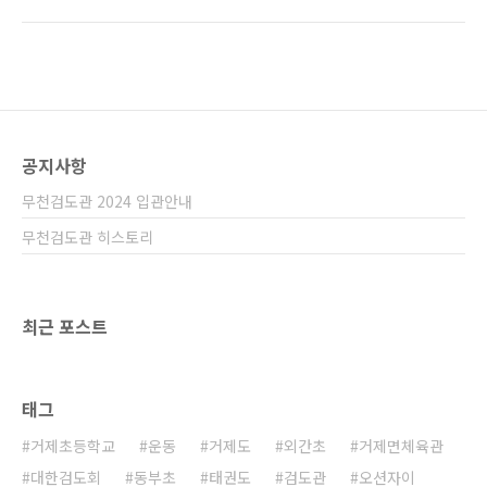
공지사항
무천검도관 2024 입관안내
무천검도관 히스토리
최근 포스트
태그
거제초등학교
운동
거제도
외간초
거제면체육관
대한검도회
동부초
태권도
검도관
오션자이