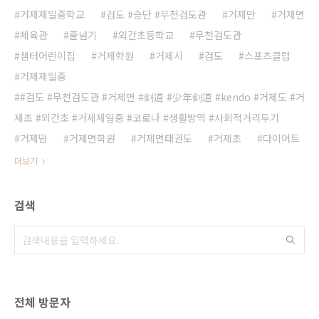
거제제일중학교
검도 #승단 #무천검도관
거제만
거제면
체육관
줄넘기
외간초등학교
무천검도관
샘터어린이집
거제학원
거제시
검도
스포츠클럽
거제제일중
#검도 #무천검도관 #거제면 #剣道 #少年剣道 #kendo #거제도 #거
제초 #외간초 #거제제일중 #코로나 #생활방역 #사회적거리두기
거제맘
거제면학원
거제면태권도
거제초
다이어트
더보기
검색
전체 방문자