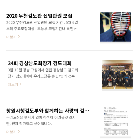
승급심사 주말연습 12 13 14 15 16 17 18 기
김시은, 김단윤, 황율화, 이지아, 김명환, 김은영,
본동작, 자유연습 기본동작, 자유연습 놀이체육 -
김명은 7급 : 구다영, 백승엽, 고경빈 8급 : 박유
인성교육- 기본동작..
2020 무천검도관 신입관원 모집
정, 박유준, 김세찬, 이다은, 박현서, 안정현, 안지
2020 무천검도관 신입관원 모집 기간 : 5월 6일
현, 박주아, 정지환, 김지환 9급 : 허도윤, 허서윤
부터 주요모집대상 : 초등부 모집기간내 특전 :
모두 축하드립니다^^
죽도, 도복 지급 매년 3월 무천검도관은 새로운
더보기
한해를 시작합니다. 올해는 코로나 사태로 이제
새로운 한해를 시작할까 합니다. 우리와 함께 즐
거운 검도를 안전한 할 수 있도록 철저하게 준비
해, 오랜 집안생활로 둔해진 몸과 마음을 검도를
34회 경상남도회장기 검도대회
통해 단련할 여러분을 기다리고 있겠습니다. ※
3월 10일 경남 고성에서 열린 경상남도 검도회
수련시간표 이름 수련시간 수련대상 3시부 3시 -
장기 검도대회에 우리도장은 총 17명의 선수가
3시 50분 초등부 4시부 4시 - 4시 50분 미취학,
참가하여 열심히 경기를 하였으며, 결과는 아래
초등저학년 전용 5시부 5시 - 5시 50분 초등부
더보기
와 같습니다. 초등부 여자 저학년 준우승 김빛나
6시부 6시 - 6시 50분 초등, 중등부 8시부 8시 -
중등2부 남자 개인 3위 신명성소년체전 경남대
9시 30분 학생, 일반부 전체 ※ 방역지침 이행내
표 거제초 6학년 이윤성경남검도회 장학생 김건
용 횟수및 시간 방법 연무소독 매일 2회, 오후 2
우 겨울동안 열심히 운동했으나 입상에 이르지
시, 오후 ..
창원시청검도부와 함께하는 사랑의 검도교실 개최
못한 다른 선수들에게 위로를 전하며, 다음 경기
우리도장은 행사가 있어 참석이 어려울것 같지
를 위해 다시 뛰는 무천검도관이 되겠습니다.
만, 왠지 참가하고 싶어집니다.
더보기