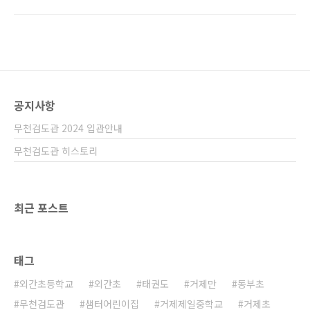
의와 준비가 느껴지는 좋은 경기장이었습니다.
준우승 김건우, 여중부 개인 3위 이수민, 중등부
경기장에서도 워밍업부터! 부상은 어린이들도
단체 우승 , 중등부 단체 3위 , 고등부 개인 3위
조심해야 됩니다. 개회식의 모습, 요즘 전국초등
배재용, 강윤정, 단체 3위 , ..
대회의 규모가 약간씩 커지고 있다는 느낌이라,
한국검도의 희망이 보이는것 같습니다. 주최에
서 제공한 점심식사. 시합을 시작합니다. 초능
력? -_-??? 3위에 입상한 무천관 5-6학년부 B팀
공지사항
고학년부 입상자 전체 무천검도관은 이번 시합
에서5-6학년부 개인전 3위 이채운여자부 개인
무천검도관 2024 입관안내
전 3위 박이룸5-6학년부 단체 3위 여자부 단체
2위의 성적을 거두었습니다.
무천검도관 히스토리
최근 포스트
태그
외간초등학교
외간초
태권도
거제만
동부초
무천검도관
샘터어린이집
거제제일중학교
거제초