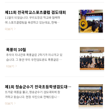
요. 운명같은 결승전 만남을 상상해 봅니다. 창원
학년부 이기현안신혁 초등 4학년부허윤지 김종
검풍관 박경옥 선생님 (8단, 2018년 세계선수권
민초등 5학년부 서승우김종석초등 6학년부김건
남자감독, 경남검도회 전무이사) 진해 선검당 8
제11회 전국학교스포츠클럽 검도대회
우 박이룸여자 초등부 여자 중등부이수민김은서
단 김호근 ..
11월이 되었습니다. 우리도장은 학교와 협력하
최진남자 중등부 박이준, 김태영여자부 일반 단
여 스포츠클럽팀을 육성하고 있는데요, 한해의
외자부 일반 유단자부 운7, 기3 의 토너먼트에서
결실을 맺기위한 11회 전국 학교스포츠클럽검
더보기
좋은 성적을 거두었는데요, 이번에 입상에 실패
도대회에 참가하기 위해 세종에 다녀왔습니다.
한 선수들은 아쉽겠지만, 올 겨울, 동계연습후 내
지역 스포츠클럽 검도대회 1위팀들이 결선을 위
년 봄을 기약하셔야겠습니다. 이번 시합을 마지
해 모였습니다.저희 도장은 경남 스포츠클럽대
막으로 무천검도관 18년도 시합시즌은 종료하
회에 남, 여 초등부, 남,여중등부를 우승시키며
고 겨울방학 준비에 들어갑니다. 그러고 보니 전
폭풍의 10월
전국대회에 네팀이 출전하게 되었습니다. 축제
체 단체사진을 한장도 못 찍었네요 ㅠ-ㅠ, ..
추석이 지나간후 폭풍같은 2학기가 지나가고 있
장 같은 분위기의 시합장입니다. 거제초등학교
습니다. 그 동안 우리 무천검도관도 폭풍같은 시
검도클럽은 여러번의 우승과 입상을 한적이 있
간을 보내고 있는데요.지난 10월 13일 거제면
는데요, 작년엔 출전 조차 하지 못했었습니다. 올
더보기
스포츠 파크에서 개최된 거제시 생활체육검도대
해는 심기일전하여 우승에 도전합니다. 여자 초
회에 27명의 선수가 출전 했었습니다. 단체사진
등부 3년 연속 우승을 차지한 외간초등학교 팀입
은 언제나 찍기 힘들어요 10월 20일은 힘든 날
니다. 안탑깝게, 예선리그를 통과하지 못한 거제
이었습니다. 서울 성남고 체육관에서 미르치과
초등학교팀 입니다. 6학년들은 너무 아쉬워 하지
제1회 청송군수기 전국초등학생검도대회 참가
기 여자선수권에 우리도장 이다은, 박이룸, 허윤
만, 다시 준비하여 내년을 노려보겠습..
뜨거운 여름을 뚫고, 청송군수기 검도대회에 참
지가 윤지어머님의 인솔로 출전하였고, 김해실
가하고 왔습니다. 현장 사진으로 전해드립니다
내체육관에서 개최된 경상남도 검도대회에 43
^^ 새벽출발은 언제나 피곤합니다. 오늘의 시합
더보기
명의 선수단을 꾸려 출전하였습니다. 입상은 초
장, 관중석이 약간 부족했던것 빼면 주최측의 성
등부 저학년 준우승 김종석, 3위 박이담, 고학년