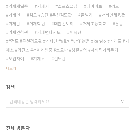
거제제일중
거제시
스포츠클럽
다이어트
검도
거제면
검도 #승단 #무천검도관
줄넘기
거제면체육관
거제맘
거제학원
대한검도회
거제초등학교
운동
거제면학원
거제면태권도
체육관
#검도 #무천검도관 #거제면 #剣道 #少年剣道 #kendo #거제도 #거
제초 #외간초 #거제제일중 #코로나 #생활방역 #사회적거리두기
오션자이
거제도
검도관
더보기
검색
전체 방문자