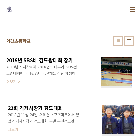
본문 바로가기
외간초등학교
2019년 SBS배 검도왕대회 참가
2019년의 시작이자 2018년의 마무리, SBS검
도왕대회에 다녀왔습니다.올해는 잠실 학생체육
관에서 2월 20일부터 21일까지 개최되었구요,
더보기
초등부, 중등부, 고등부, 여자부, 대학부, 일반부
각부 지역 대표 64명이 멋진 경기를 보여 주었습
니다.우리도장에서는 예비중 건우가 초등부 경
남 대표로 선발되어 21일 경기에 참가하고 왔습
22회 거제시장기 검도대회
니다. 시작전 워밍업이 끝나고, 심판회의를 시작
2018년 11월 24일, 거제면 스포츠파크에서 있
합니다. 초등 2학년부터 수련한 건우의 초등부
었던 거제시장기 검도대회, 부별 무천검도관 선
마지막 시합입니다. 같이 거제초등학교로 출전
수들의 결과 입니다. 종목우승준우승3위유아부
한 선인검도관 홍준서입니다. 건우랑은 유치원
더보기
홍준우오연수김빛나초등 1학년부박이담곽대훈
부터 친구인데 SBS검도왕대회도 같이 나왔네
이태현초등 2학년부김종근박규진이태우초등 3