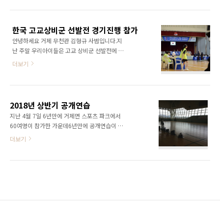
준우승 김건우, 여중부 개인 3위 이수민, 중등부
단체 우승 , 중등부 단체 3위 , 고등부 개인 3위
배재용, 강윤정, 단체 3위 , ..
한국 고교상비군 선발전 경기진행 참가
안녕하세요 거제 무천관 김형규 사범입니다.지
난 주말 우리아이들은 고교 상비군 선발전에 다
녀왔는데요, 선수가 아니라 경기진행요원으로
더보기
대회에 참가하고 왔습니다.거제지역은 아직 검
도부 육성학교가 없다보니, 2부인 거제 제일중,
제일고 검도클럽 아이들이 각종대회에 경기진행
으로 참가하곤 합니다. 검도경기 진행이라는게
2018년 상반기 공개연습
생각보다, 어렵고, 전문적인 영역이라 걱정도 많
지난 4월 7일 6년만에 거제면 스포츠 파크에서
았는데요, 우리아이들은 큰 실수없이 여러 선생
60여명이 참가한 가운데6년만에 공개연습이 있
님들과 운영본부의 칭찬을 들으며 3일간 멋진 활
었습니다. [연습준비] [사람이 많으니, 사진찍는
더보기
약을 했답니다. 무천검도관 아이들의 경기 진행
거 힘듭니다] [결과물] [여학생들은 교묘히 숨고
모습 사진으로 전해드립니다. 여기 형광 조끼를
있습니다] [체조는 유정이가] [체조영상] [워밍업
입은 아이들이 우리 도장아이들인데, 선수들이
을 위한 기본기도 합니다] [연습시작] [열심열심]
경기를 할 수있도록, 경기진행과 기록을 담당하
[소년체전 경남대표 김건우] [제사진도 한장 ㅎ
였습니다.
ㅎ] 많은 인원의 이동과 안전이 신경쓰이는 큰행
사지만, 하고나면 뿌듯함이 큰 공개연습 입니다.
다음 공개연습은 9월에 예정되어있습니다. 그때
많은 참여부탁드립니다.