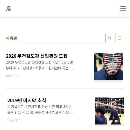
본문 바로가기
체육관
2020 무천검도관 신입관원 모집
2020 무천검도관 신입관원 모집 기간 : 5월 6일
부터 주요모집대상 : 초등부 모집기간내 특전 :
죽도, 도복 지급 매년 3월 무천검도관은 새로운
더보기
한해를 시작합니다. 올해는 코로나 사태로 이제
새로운 한해를 시작할까 합니다. 우리와 함께 즐
거운 검도를 안전한 할 수 있도록 철저하게 준비
해, 오랜 집안생활로 둔해진 몸과 마음을 검도를
2019년 마지막 소식
통해 단련할 여러분을 기다리고 있겠습니다. ※
1. 겨울방학 수련시간표 이름 시간 비고 3시부
수련시간표 이름 수련시간 수련대상 3시부 3시 -
오후 3:00-4:00 초, 중등부 4시부 오후 4:00-
3시 50분 초등부 4시부 4시 - 4시 50분 미취학,
5:00 미취학, 초등저학년 5시부 오후 5:00-6:00
초등저학년 전용 5시부 5시 - 5시 50분 초등부
더보기
초, 중등부 6시부 오후 6:00-7:00 초, 중등부 8
6시부 6시 - 6시 50분 초등, 중등부 8시부 8시 -
시부 오후 8:00-9:00 일반부 *수업시간에 변화