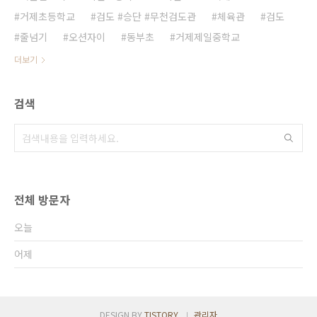
거제초등학교
검도 #승단 #무천검도관
체육관
검도
줄넘기
오션자이
동부초
거제제일중학교
더보기
검색
전체 방문자
오늘
어제
DESIGN BY
TISTORY
관리자