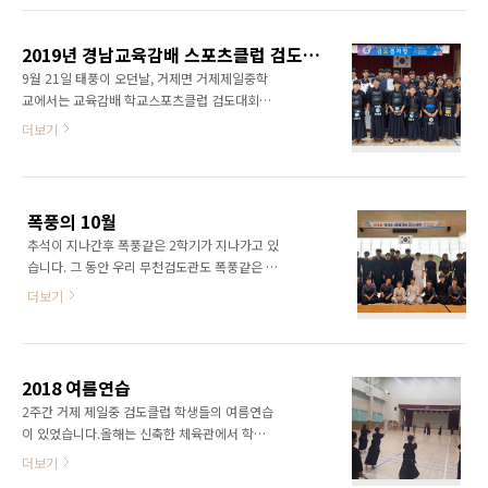
9시 30분 학생, 일반부 전체 ※ 방역지침 이행내
는 없이 현행 유지됩니다. 2. 검도관 겨울휴가
용 횟수및 시간 방법 연무소독 매일 2회, 오후 2
2020년 1월 2,3일, 이틀간 검도관은 신년휴가
시, 오후 ..
2019년 경남교육감배 스포츠클럽 검도대회
를 실시합니다. 도장은 열려있으니 개인연습은
9월 21일 태풍이 오던날, 거제면 거제제일중학
하실 수 있으며, 2020년 첫수업은 1월 6일 부터
교에서는 교육감배 학교스포츠클럽 검도대회가
시작됩니다. 3. 제일중, 거제초의 동계훈련 제일
개최 되었습니다. 우리 도장에서는 2011년부터
더보기
중과 거제초 스포츠클럽 소속 학생들은 1월 6일
학교 스포츠클럽팀을 각급학교와 협조하여, 육
부터 2주간 제일중 체육관 등에서 동계훈련을 실
성하고 있는데요. 이번 대회에는 거제초, 제일중,
시합니다. 해당 학생은 개별 통보해드리며, 2주
제일고가 거제시 대표로 참가하였습니다. 하루
간의 훈련기간동안 부상없이 무사히 마무리 되
동안의 열띤 시합을 하여 남자, 여자 초등부가 우
길 기원합..
폭풍의 10월
승, 제일고 팀이 남고부 우승으로 경남대표가 되
추석이 지나간후 폭풍같은 2학기가 지나가고 있
어 11월 세종시에서 열리는 전국대회에 참가하
습니다. 그 동안 우리 무천검도관도 폭풍같은 시
게 되었습니다. 홈그라운드였던 남중부와 여중
간을 보내고 있는데요.지난 10월 13일 거제면
부는 사천시와의 접전끝에 3위와 2위에 머물러
더보기
스포츠 파크에서 개최된 거제시 생활체육검도대
전국대회에 참가하지는 못하게 되었습니다. 남
회에 27명의 선수가 출전 했었습니다. 단체사진
중부의 탈락이 충격적이고 아쉽기는 하지만 내
은 언제나 찍기 힘들어요 10월 20일은 힘든 날
년을 기약하고, 도장은 11월에 있을 전국대회에
이었습니다. 서울 성남고 체육관에서 미르치과
초등부와 고등부의 우승을 위해 최선을 다해 지
2018 여름연습
기 여자선수권에 우리도장 이다은, 박이룸, 허윤
도하겠습니다.
2주간 거제 제일중 검도클럽 학생들의 여름연습
지가 윤지어머님의 인솔로 출전하였고, 김해실
이 있었습니다.올해는 신축한 체육관에서 학교
내체육관에서 개최된 경상남도 검도대회에 43
의 빵빵한 지원을 받으며 2주동안 실시했는데요,
더보기
명의 선수단을 꾸려 출전하였습니다. 입상은 초
동영상으로 담아봤습니다.
등부 저학년 준우승 김종석, 3위 박이담, 고학년