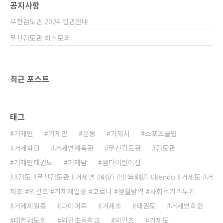
공지사항
무천검도관 2024 입관안내
무천검도관 히스토리
최근 포스트
태그
거제면
거제만
운동
거제시
스포츠클럽
거제학원
거제면체육관
무천검도관
검도관
거제면태권도
거제맘
샘터어린이집
#검도 #무천검도관 #거제면 #剣道 #少年剣道 #kendo #거제도 #거
제초 #외간초 #거제제일중 #코로나 #생활방역 #사회적거리두기
거제제일중
다이어트
거제초
태권도
거제면학원
대한검도회
외간초등학교
외간초
거제도