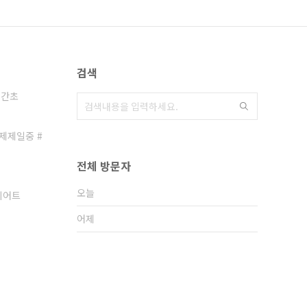
검색
외간초
거제제일중 #
전체 방문자
오늘
이어트
어제