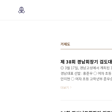
본문 바로가기
거제도
제 38회 경남회장기 검도
◎ 3월 17일, 경남고성에서 개최된
경남대표 선발 : 홍준우 ○ 여자 초등
안지현 ○ 여자 초등 고학년부 준우승
초등 단체 3위
더보기