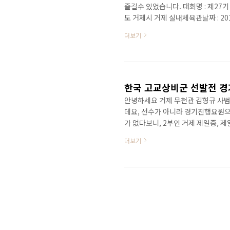
즐길수 있었습니다. 대회명 : 제27
도 거제시 거제 실내체육관날짜 : 20
더보기
한국 고교상비군 선발전 경
안녕하세요 거제 무천관 김형규 사
데요, 선수가 아니라 경기진행요원
가 없다보니, 2부인 거제 제일중,
다. 검도경기 진행이라는게 생각보다
더보기
큰 실수없이 여러 선생님들과 운영본
이들의 경기 진행모습 사진으로 전해
데, 선수들이 경기를 할 수있도록,