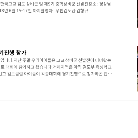
기 한국고교 검도 상비군 및 제9기 중학상비군 선발전장소 : 경상남
18년 6월 15-17일 까지촬영자 : 무천검도관 김형규
기진행 참가
범입니다.지난 주말 우리아이들은 고교 상비군 선발전에 다녀왔는
으로 대회에 참가하고 왔습니다.거제지역은 아직 검도부 육성학교
 제일고 검도클럽 아이들이 각종대회에 경기진행으로 참가하곤 합니
, 어렵고, 전문적인 영역이라 걱정도 많았는데요, 우리아이들은
부의 칭찬을 들으며 3일간 멋진 활약을 했답니다. 무천검도관 아
드립니다. 여기 형광 조끼를 입은 아이들이 우리 도장아이들인
 경기진행과 기록을 담당하였습니다.