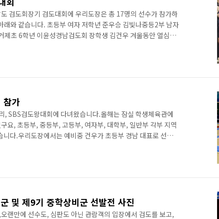
도대회
상남도 검도회장기 검도대회에 우리도장은 총 17명의 선수가 참가하
 아래와 같습니다. 초등부 여자 저학년 준우승 김빛나중등2부 남자
 거제초 6학년 이윤성경남검도회 장학생 김건우 겨울동안 열심히
 선수들에게 위로를 전하며, 다음 경기를 위해 다시 뛰는 무천검
회 참가
마무리, SBS검도왕대회에 다녀왔습니다.올해는 잠실 학생체육관에
구요, 초등부, 중등부, 고등부, 여자부, 대학부, 일반부 각부 지역
었습니다.우리도장에서는 예비중 건우가 초등부 경남 대표로 선발
. 시작전 워밍업이 끝나고, 심판회의를 시작합니다. 초등 2학년
 시합입니다. 같이 거제초등학교로 출전한 선인검도관 홍준서입니
SBS검도왕대회도 같이 나왔네요. 운명같은 결승전 만남을 상상해
(8단, 2018년 세계선수권 남자감독, 경남검도회 전무이사) 진해
비군 및 제9기 중학상비군 선발전 사진
오랜만에 선수도, 심판도 아닌 관람객의 입장에서 검도를 보고,