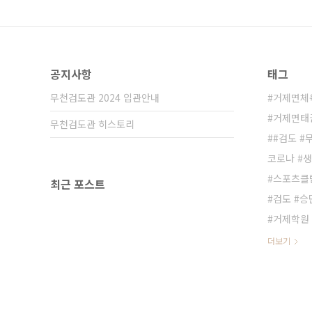
공지사항
태그
무천검도관 2024 입관안내
거제면체
거제면태
무천검도관 히스토리
#검도 #
코로나 #
스포츠클
최근 포스트
검도 #승
거제학원
더보기