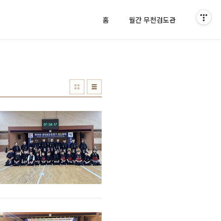
홈
월간 무천검도관