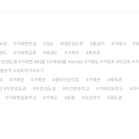
육관
거제면학원
검도
대한검도회
줄넘기
거제시
권도
거제제일중
태권도
거제초
동부초
무천검도관 #거제면 #剣道 #少年剣道 #kendo #거제도 #거제초 #외간초 #
생활방역 #사회적거리두기
럽
거제맘
거제만
샘터어린이집
거제면
체육관
단 #무천검도관
무천검도관
외간초등학교
거제초등학교
다
거제제일중학교
거제도
운동
오션자이
검도관