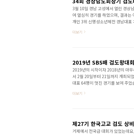
34회 경상남도회장기 검
3월 10일 경남 고성에서 열린 경
여 열심히 경기를 하였으며, 결과는
개인 3위 신명성소년체전 경남대표
운동했으나 입상에 이르지 못한 다른
더보기
도관이 되겠습니다.
2019년 SBS배 검도왕대
2019년의 시작이자 2018년의 
서 2월 20일부터 21일까지 개최되었
대표 64명이 멋진 경기를 보여 주
되어 21일 경기에 참가하고 왔습니다
더보기
부터 수련한 건우의 초등부 마지막
다. 건우랑은 유치원부터 친구인데 
봅니다. 창원 검풍관 박경옥 선생님 
선검당 8단 김호근 ..
제27기 한국고교 검도 상
거제에서 전국급 대회가 있었는데요,