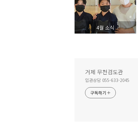
4월 소식
거제 무천검도관
입관상담 055-633-2045
구독하기