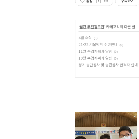
공감
구독하기
'
월간 무천검도관
' 카테고리의 다른 글
4월 소식
(0)
21-22 겨울방학 수련안내
(0)
11월 수업계획과 알림
(0)
10월 수업계획과 알림
(0)
정기 승단심사 및 승급심사 합격자 안내