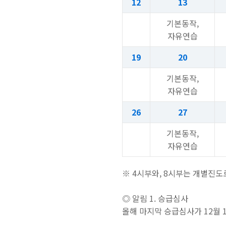
12
13
기본동작,
자유연습
19
20
기본동작,
자유연습
26
27
기본동작,
자유연습
※ 4시부와, 8시부는 개별진도
◎ 알림 1. 승급심사
올해 마지막 승급심사가 12월