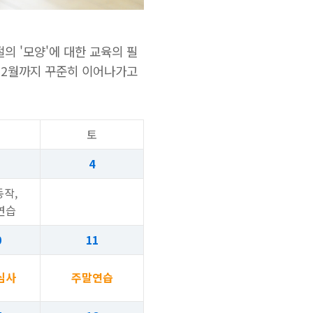
의 '모양'에 대한 교육의 필
 12월까지 꾸준히 이어나가고
금
토
4
작,
연습
0
11
심사
주말연습