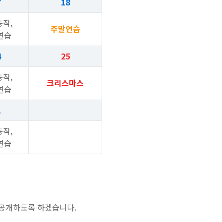
7
18
작,
주말연습
연습
4
25
작,
크리스마스
연습
1
작,
연습
 공개하도록 하겠습니다.