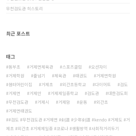
무천검도관 히스토리
최근 포스트
태그
동부초
거제면체육관
스포츠클럽
오션자이
거제학원
줄넘기
체육관
태권도
거제면학원
샘터어린이집
거제초
외간초등학교
다이어트
검도
거제면
거제만
거제제일중학교
검도관
대한검도회
무천검도관
거제시
거제맘
운동
외간초
거제면태권도
#검도 #무천검도관 #거제면 #剣道 #少年剣道 #kendo #거제도 #거
제초 #외간초 #거제제일중 #코로나 #생활방역 #사회적거리두기