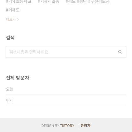
거제초등학교
거제제일중
검도 #승단 #무천검도관
거제도
더보기
검색
전체 방문자
오늘
어제
DESIGN BY
TISTORY
관리자