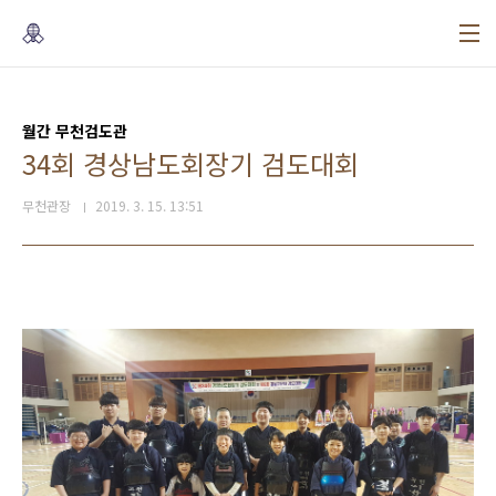
본문 바로가기
월간 무천검도관
34회 경상남도회장기 검도대회
무천관장
2019. 3. 15. 13:51