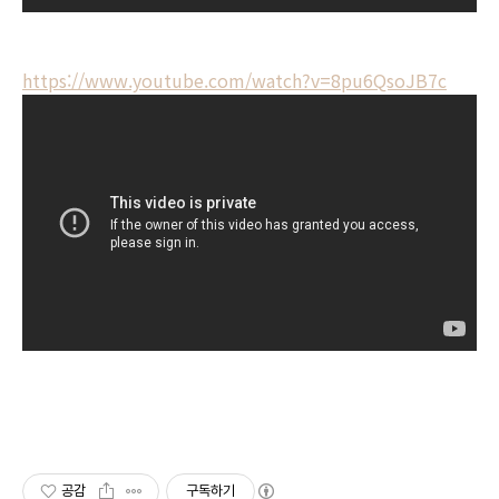
https://www.youtube.com/watch?v=8pu6QsoJB7c
공감
구독하기