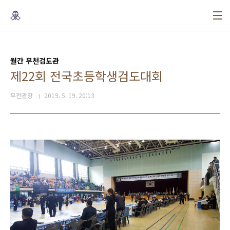
본문 바로가기
월간 무천검도관
제22회 전국초등학생검도대회
무천관장
2019. 5. 19. 20:13