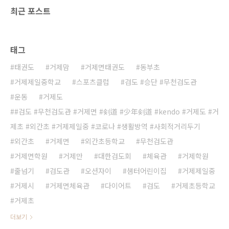
최근 포스트
태그
태권도
거제맘
거제면태권도
동부초
거제제일중학교
스포츠클럽
검도 #승단 #무천검도관
운동
거제도
#검도 #무천검도관 #거제면 #剣道 #少年剣道 #kendo #거제도 #거
제초 #외간초 #거제제일중 #코로나 #생활방역 #사회적거리두기
외간초
거제면
외간초등학교
무천검도관
거제면학원
거제만
대한검도회
체육관
거제학원
줄넘기
검도관
오션자이
샘터어린이집
거제제일중
거제시
거제면체육관
다이어트
검도
거제초등학교
거제초
더보기