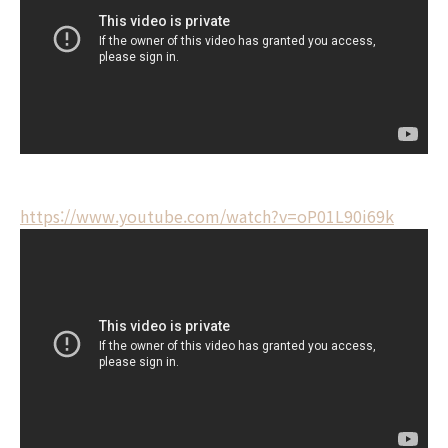
https://www.youtube.com/watch?v=oP01L90i69k