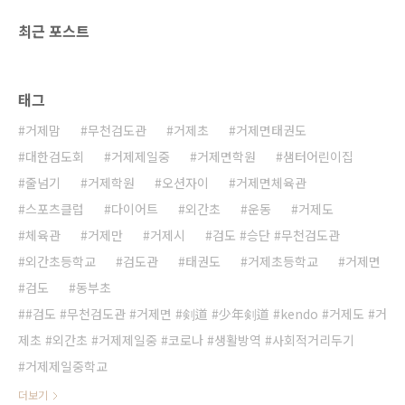
최근 포스트
태그
거제맘
무천검도관
거제초
거제면태권도
대한검도회
거제제일중
거제면학원
샘터어린이집
줄넘기
거제학원
오션자이
거제면체육관
스포츠클럽
다이어트
외간초
운동
거제도
체육관
거제만
거제시
검도 #승단 #무천검도관
외간초등학교
검도관
태권도
거제초등학교
거제면
검도
동부초
#검도 #무천검도관 #거제면 #剣道 #少年剣道 #kendo #거제도 #거
제초 #외간초 #거제제일중 #코로나 #생활방역 #사회적거리두기
거제제일중학교
더보기