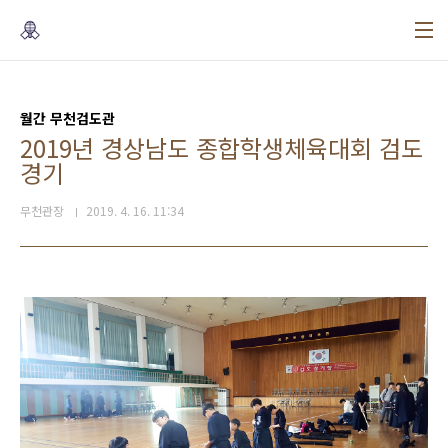
본문 바로가기
월간 무천검도관
2019년 경상남도 종합학생체육대회 검도
경기
무천관장
2019. 4. 16. 11:34