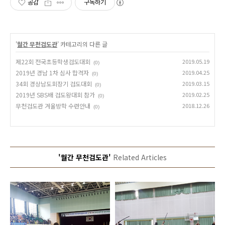
공감
구독하기
'
월간 무천검도관
' 카테고리의 다른 글
제22회 전국초등학생검도대회
2019.05.19
(0)
2019년 경남 1차 심사 합격자
2019.04.25
(0)
34회 경상남도회장기 검도대회
2019.03.15
(0)
2019년 SBS배 검도왕대회 참가
2019.02.25
(0)
무천검도관 겨울방학 수련안내
2018.12.26
(0)
'월간 무천검도관'
Related Articles